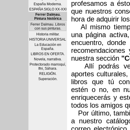
profesamos a ést
España Moderna.
ESPAÑA SIGLO XX-XXI
que nuestros conse
Ferrer Dalmau.
hora de adquirir lo
Pintura histórica
Ferrer Dalmau. Libros
Al mismo tiempo
con sus pinturas.
una página activa,
Historia militar.
HISTORIA UNIVERSAL
encuentro, donde 
La Educación en
España.
recomendaciones 
LIBROS EN OFERTA.
nuestra sección
"C
Novela, narrativa.
Protectorado marroquí,
Allí podrás vert
Ifni, Sáhara.
aportes culturales,
RELIGIÓN.
Superación.
libros que tú co
estén o no, en nu
enriquecerás y est
todos los amigos q
Por último, tambié
a nuestro catálog
correo electrónico