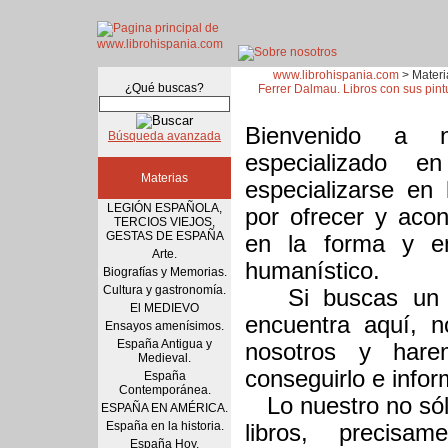
www.librohispania.com
> Materi
¿Qué buscas?
Ferrer Dalmau. Libros con sus pint
Bienvenido a n
Búsqueda avanzada
especializado 
Materias
especializarse en l
LEGIÓN ESPAÑOLA,
por ofrecer y acon
TERCIOS VIEJOS,
GESTAS DE ESPAÑA
en la forma y en
Arte.
humanístico.
Biografías y Memorias.
Cultura y gastronomía.
Si buscas un de
El MEDIEVO
encuentra aquí, n
Ensayos amenísimos.
España Antigua y
nosotros y hare
Medieval.
conseguirlo e inform
España
Contemporánea.
Lo nuestro no sól
ESPAÑA EN AMÉRICA.
España en la historia.
libros, precis
España Hoy.